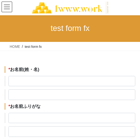
コ
ナ
ン
ビ
テ
ゲ
ン
ー
test form fx
ツ
シ
へ
ョ
ス
ン
HOME
test form fx
キ
に
ッ
移
プ
動
*
お名前(姓・名)
*
お名前ふりがな